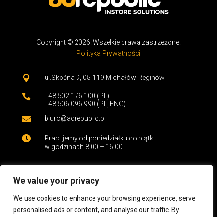
Copyright © 2026. Wszelkie prawa zastrzeżone.
Polityka Prywatności

ul.Skośna 9,
05-119 Michałów-Reginów

+48 502 176 100 (PL)
+48 506 096 990 (PL, ENG)

biuro@adrepublic.pl

Pracujemy od poniedziałku do piątku
w godzinach 8:00 – 16:00.
We value your privacy
We use cookies to enhance your browsing experience, serve
Jesteśmy firmą projektowo-produkcyjną tworzącą
personalised ads or content, and analyse our traffic. By
przestrzenie komercyjne. Od projektu 3D po montaż i