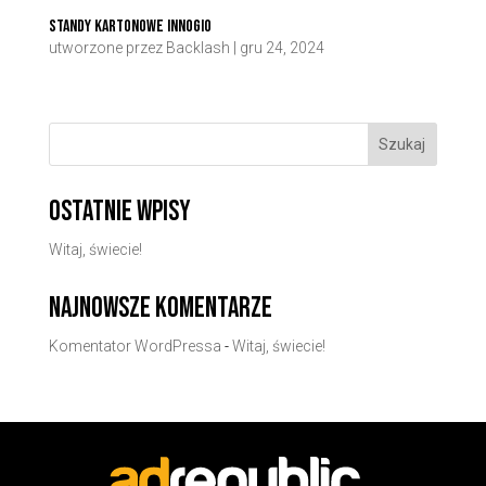
Standy kartonowe Innogio
utworzone przez
Backlash
|
gru 24, 2024
Szukaj
Ostatnie wpisy
Witaj, świecie!
Najnowsze komentarze
Komentator WordPressa
-
Witaj, świecie!